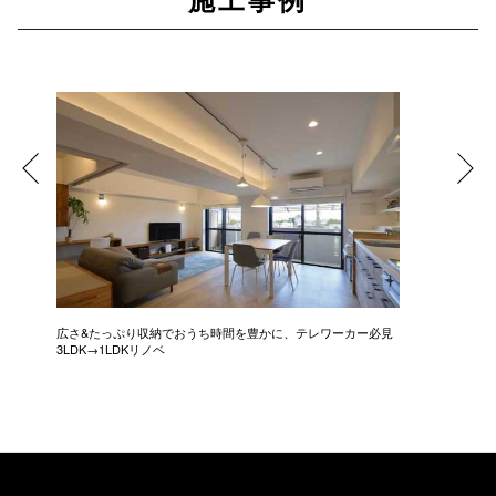
施工事例
広さ&たっぷり収納でおうち時間を豊かに、テレワーカー必見
モデルは
3LDK→1LDKリノベ
にこだわっ