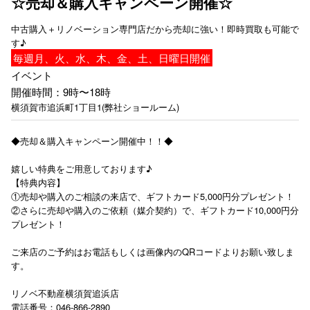
☆売却＆購入キャンペーン開催☆
中古購入＋リノベーション専門店だから売却に強い！即時買取も可能で
す♪
毎週
月、
火、
水、
木、
金、
土、
日
曜日開催
イベント
開催時間：9時〜18時
横須賀市追浜町1丁目1(弊社ショールーム)
◆売却＆購入キャンペーン開催中！！◆
嬉しい特典をご用意しております♪
【特典内容】
①売却や購入のご相談の来店で、ギフトカード5,000円分プレゼント！
②さらに売却や購入のご依頼（媒介契約）で、ギフトカード10,000円分
プレゼント！
ご来店のご予約はお電話もしくは画像内のQRコードよりお願い致しま
す。
リノベ不動産横須賀追浜店
電話番号：046-866-2890