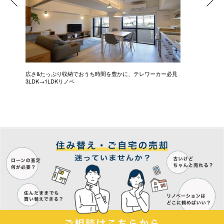
広さ&たっぷり収納でおうち時間を豊かに、テレワーカー必見
モデルは
3LDK→1LDKリノベ
にこだわっ