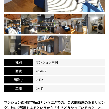
種別
マンション事例
面積
70.44㎡
間取り
2LDK
工期
2ヶ月
マンション面積約70m2という広さでの、この開放感のあるリビン
グ。他に2部屋もあるというから「え？どうなっているの？」と。