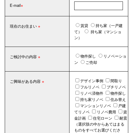
E-mail
賃貸
持ち家（一戸建
現在のお住まい
て）
持ち家（マンショ
ン）
物件探し
リノベーショ
ご検討中の内容
ン
ご売却
デザイン事例
間取り
ご興味がある内容
フルリノベ
プチリノベ
リノベ済物件
物件探し
持ち家リノベ
住み替え
マンションリノベ
戸建
てリノベ
リノベ費用
資
金計画
住宅ローン
耐震
（選択肢の中からあてはまる
ものをすべてお選びくださ