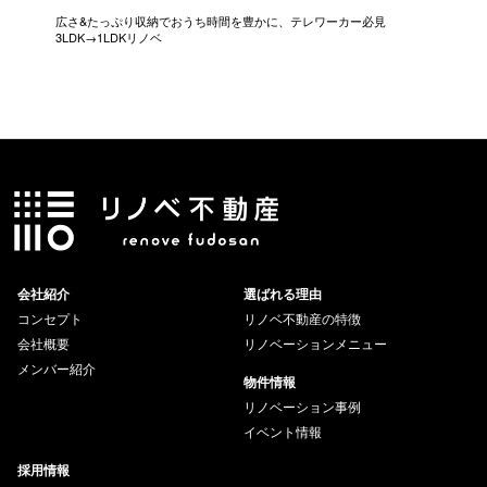
広さ&たっぷり収納でおうち時間を豊かに、テレワーカー必見
モデルは
3LDK→1LDKリノベ
にこだわっ
会社紹介
選ばれる理由
コンセプト
リノベ不動産の特徴
会社概要
リノベーションメニュー
メンバー紹介
物件情報
リノベーション事例
イベント情報
採用情報