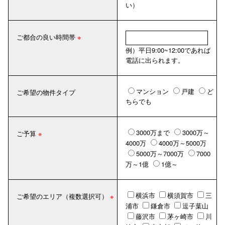
い）
ご都合の良い時間帯
例）平日9:00~12:00であれば
電話に出られます。
マンション
戸建
ど
ご希望の物件タイプ
ちらでも
3000万まで
3000万～
ご予算
4000万
4000万～5000万
5000万～7000万
7000
万～1億
1億～
横浜市
横須賀市
三
ご希望のエリア（複数選択可）
浦市
鎌倉市
逗子葉山
藤沢市
茅ヶ崎市
川