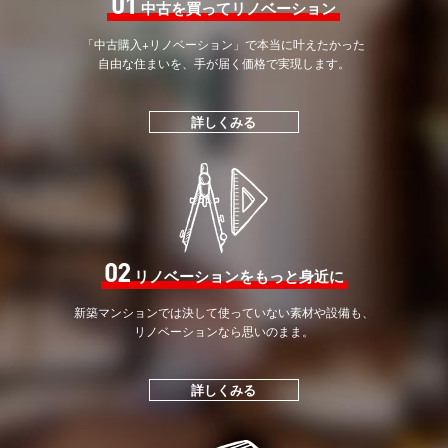
01
中古を買ってリノベーション
「中古購入+リノベーション」で
本当に叶えたかった
自由な住まいを、手が届く価格で
実現します。
詳しくみる
02
リノベーションをもっと身近に
新築マンションでは決して
使っていない素材や設備も、
リノベーションなら思いのまま。
詳しくみる