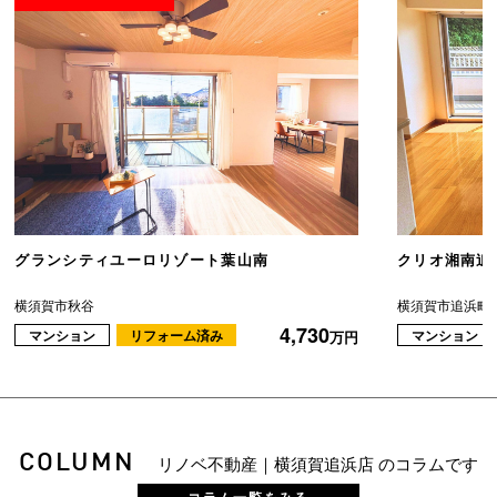
グランシティユーロリゾート葉山南
クリオ湘南追
横須賀市秋谷
横須賀市追浜町
4,730
マンション
リフォーム済み
マンション
万円
COLUMN
リノベ不動産｜横須賀追浜店 のコラムです
コラム一覧をみる