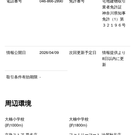
電話番号
046-866-2890
免許番号
宅地建物取引
業者免許証
神奈川県知事
免許（1）第
３２１９６号
情報公開日
2026/04/09
次回更新予定日
情報提供より
8日以内に更
新
取引条件有効期限
-
周辺環境
大楠小学校
大楠中学校
(約1000m)
(約1800m)
京急ストア 芦名店
ファミリーマート 油屋秋谷店