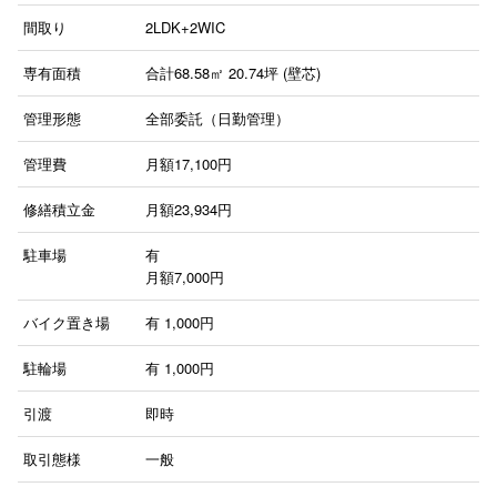
間取り
2LDK+2WIC
専有面積
合計68.58㎡ 20.74坪 (壁芯)
管理形態
全部委託（日勤管理）
管理費
月額17,100円
修繕積立金
月額23,934円
駐車場
有
月額7,000円
バイク置き場
有
1,000円
駐輪場
有
1,000円
引渡
即時
取引態様
一般