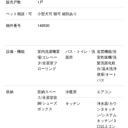
販売戸数
1戸
ペット相談・可
小型犬可
猫可
細則あり
物件番号
149530
設備・機能
室内洗濯機置
バス・トイレ・洗
追焚機能/浴
場/エレベー
面所
室乾燥機/洗
タ/全居室フ
髪洗面化粧
ローリング
台/温水洗浄
便座/オート
バス
収納
収納スペー
冷暖房
エアコン
ス/全居室収
納/シューズ
キッチン
浄水器/カウ
ボックス
ンタキッチ
ン/システム
キッチン/３
口以上コン