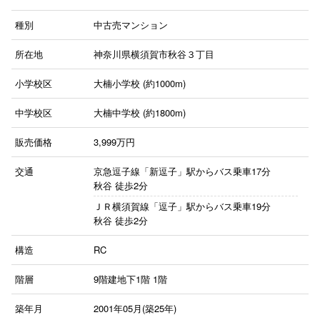
種別
中古売マンション
所在地
神奈川県横須賀市秋谷３丁目
小学校区
大楠小学校 (約1000m)
中学校区
大楠中学校 (約1800m)
販売価格
3,999
万円
交通
京急逗子線「新逗子」駅からバス乗車17分
秋谷 徒歩2分
ＪＲ横須賀線「逗子」駅からバス乗車19分
秋谷 徒歩2分
構造
RC
階層
9階建地下1階
1階
築年月
2001年05月(築25年)