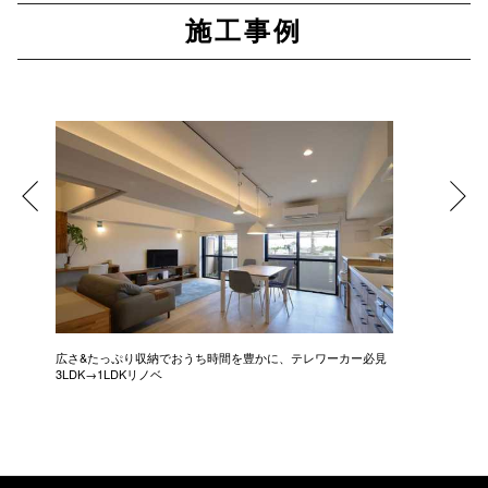
施工事例
広さ&たっぷり収納でおうち時間を豊かに、テレワーカー必見
モデルは
3LDK→1LDKリノベ
にこだわっ