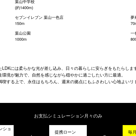
葉山中学校
(約1400m)
セブンイレブン 葉山一色店
夢
150m
70
葉山公園
一
1000m
80
たLDKには柔らかな光が差し込み、日々の暮らしに安らぎをもたらしま
住環境が魅力で、自然を感じながら穏やかに過ごしたい方に最適。
満喫する上で、永住はもちろん、週末の拠点にもふさわしい心地よいリ
お支払シミュレーション
月々のみ
ンショ
提携ローン
毎
+
=