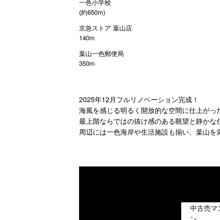
一色小学校
(約650m)
京急ストア 葉山店
140m
葉山一色郵便局
350m
2025年12月フルリノベーション完成！
海風を感じる明るく開放的な空間に仕上がっ
最上階ならではの抜け感のある眺望と静かな
周辺には一色海岸や生活施設も揃い、葉山を
中古売マ
ン