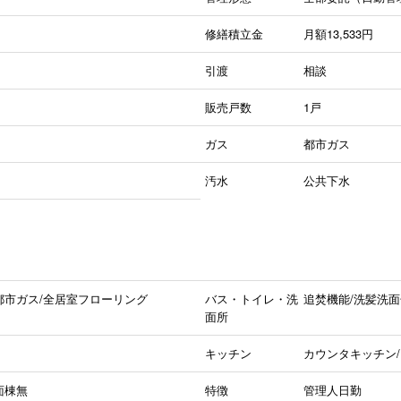
修繕積立金
月額13,533円
引渡
相談
販売戸数
1戸
ガス
都市ガス
汚水
公共下水
都市ガス/全居室フローリング
バス・トイレ・洗
追焚機能/洗髪洗面
面所
キッチン
カウンタキッチン/
面棟無
特徴
管理人日勤