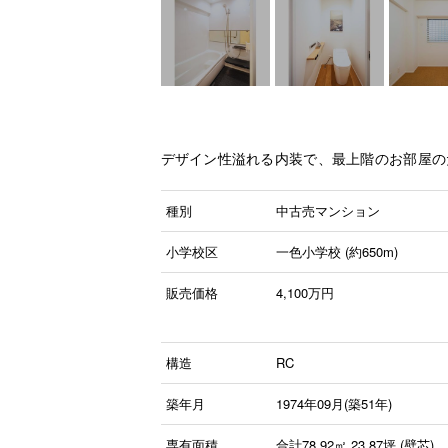
デザイン性溢れる内装で、最上階のお部屋の
種別
中古売マンション
小学校区
一色小学校 (約650m)
販売価格
4,100
万円
構造
RC
築年月
1974年09月(築51年)
専有面積
合計78.92㎡ 23.87坪 (壁芯)