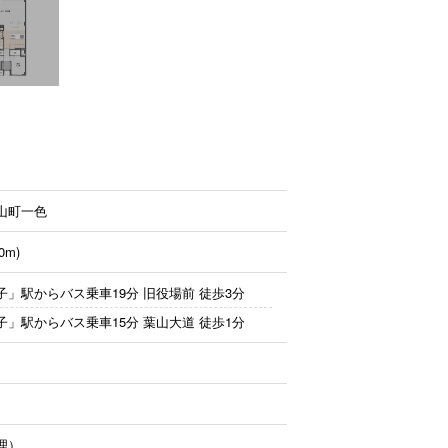
山町一色
0m)
子」駅からバス乗車19分
旧役場前 徒歩3分
子」駅からバス乗車15分
葉山大道 徒歩1分
理）