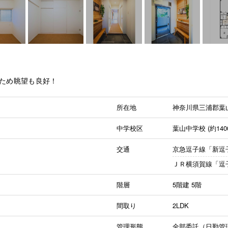
ため眺望も良好！
所在地
神奈川県三浦郡葉
中学校区
葉山中学校 (約140
交通
京急逗子線「新逗
ＪＲ横須賀線「逗
階層
5階建
5階
間取り
2LDK
管理形態
全部委託（日勤管