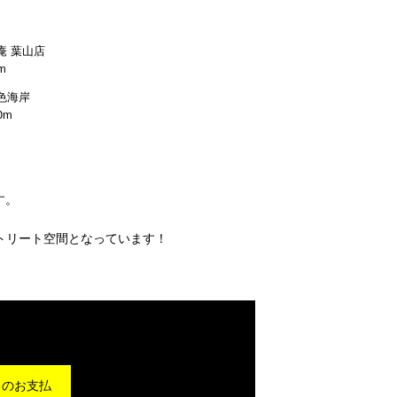
庵 葉山店
m
色海岸
0m
す。
トリート空間となっています！
月のお支払