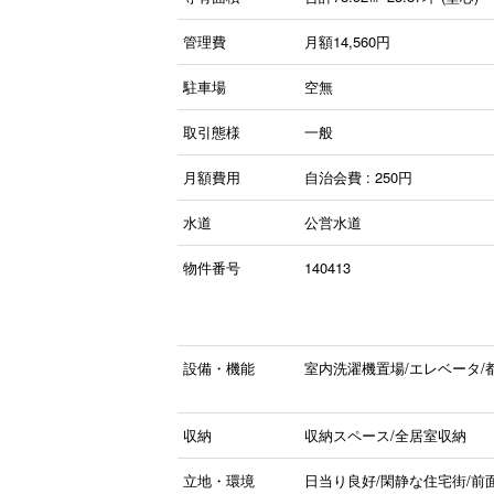
管理費
月額14,560円
駐車場
空無
取引態様
一般
月額費用
自治会費 : 250円
水道
公営水道
物件番号
140413
設備・機能
室内洗濯機置場/エレベータ/
収納
収納スペース/全居室収納
立地・環境
日当り良好/閑静な住宅街/前