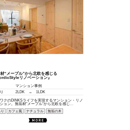
材“メープル”から北欧を感じる
ordicStyleリノベーション』
マンション事例
り
2LDK → 1LDK
ワクのDINKSライフを実現するマンション・リノ
ション。無垢材“メープル”から北欧を感じ...
あり
カフェ風
ナチュラル
無垢の木