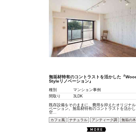
無垢材特有のコントラストを活かした『Wood
Styleリノベーション』
種別
マンション事例
間取り
3LDK
既存設備をそのままに、費用を抑えたオリジナル
ベーション。無垢材特有のコントラストを活かし
空...
カフェ風
ナチュラル
アンティーク調
無垢の木