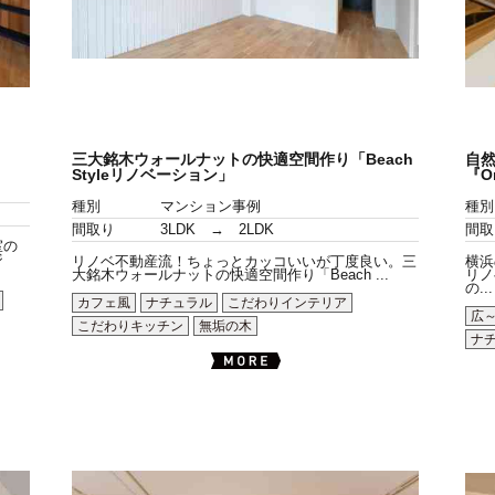
三大銘木ウォールナットの快適空間作り「Beach
自
Styleリノベーション」
『O
種別
マンション事例
種別
間取り
3LDK → 2LDK
間取
室の
ジ
リノベ不動産流！ちょっとカッコいいが丁度良い。三
横浜
大銘木ウォールナットの快適空間作り「Beach ...
リノ
の...
カフェ風
ナチュラル
こだわりインテリア
広
こだわりキッチン
無垢の木
ナ