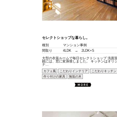
セレクトショップな暮らし。
種別
マンション事例
間取り
4LDK → 2LDK+S
大型の衣装ルームで毎日セレクトショップ 洗面
鏡には、窓に変身致しました。 キッチンはオリ
ナ...
カフェ風
こだわりインテリア
こだわりキッチン
作り付けの家具
無垢の木