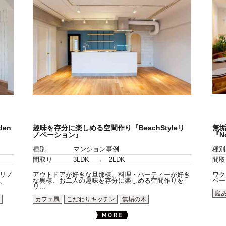
en
趣味を存分に楽しめる空間作り『BeachStyleリ
無垢
ノベーション』
『N
種別
マンション事例
種別
間取り
3LDK → 2LDK
間取
リノ
アウトドアが好きな旦那様、料理・パーティーが好き
ワク
、
な奥様、お二人の趣味を存分に楽しめる空間作りを
ベー
リ...
庭
カフェ風
こだわりキッチン
無垢の木