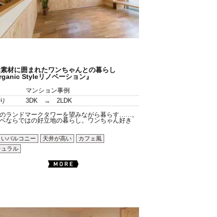
然素材に囲まれたワンちゃんとの暮らし
rganic Styleリノベーション』
マンション事例
り
3DK → 2LDK
のランドマークタワーを望みながら暮らす……。
ベならではの好立地の暮らし。ワンちゃん好き
～いバルコニー
天井が高い
カフェ風
チュラル