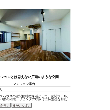
ンションとは思えない戸建のような空間
マンション事例
り
スハウスの空間的特徴を活かして、玄関ホール、
〜1階の階段、リビングの吹抜けに特別感を持た...
井が高い
緑がいっぱい