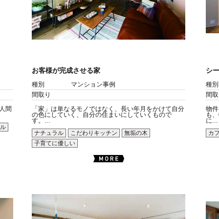
お客様が完成させる家
シ
種別
マンション事例
種別
間取り
間取
。人間
「家」は単なるモノではなく、長い年月をかけて自分
物件
の色にしていく、自分の住まいにしていくもので
も、
す。...
に...
ル
ナチュラル
こだわりキッチン
無垢の木
カ
子育てに優しい