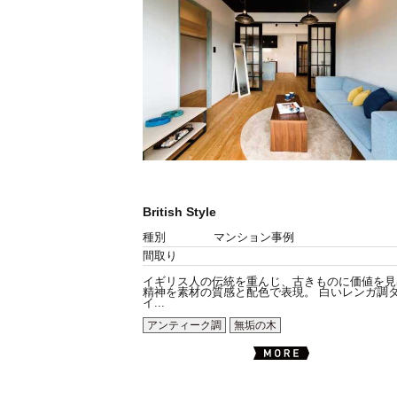
British Style
種別
マンション事例
間取り
イギリス人の伝統を重んじ、古きものに価値を見
精神を素材の質感と配色で表現。 白いレンガ調
イ...
アンティーク調
無垢の木