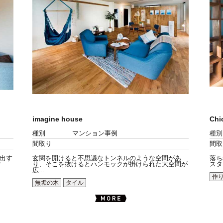
imagine house
Chi
種別
マンション事例
種別
間取り
間取
出す
玄関を開けると不思議なトンネルのような空間があ
落ち
タ
り、そこを抜けるとハンモックが掛けられた大空間が
スタ
広...
作
無垢の木
タイル