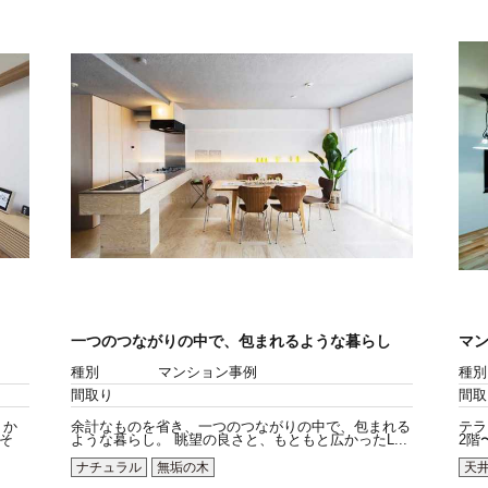
一つのつながりの中で、包まれるような暮らし
マ
種別
マンション事例
種別
間取り
間取
 か
余計なものを省き、一つのつながりの中で、包まれる
テラ
そ
ような暮らし。 眺望の良さと、もともと広かったL...
2階
ナチュラル
無垢の木
天