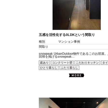
五感を活性化する0LDKという間取り
種別
マンション事例
間取り
snowpeak UrbanOutdoor物件であるこのお部屋
回帰を掲げるsnowpeak...
庭あり
コンクリート壁
こだわりキッチン
タイ
ひとり暮らし
ふたり暮らし