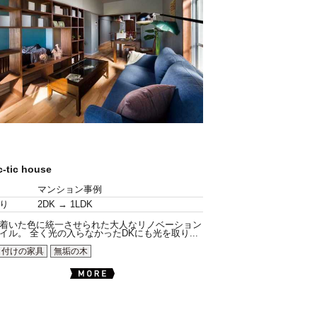
c-tic house
マンション事例
り
2DK → 1LDK
着いた色に統一させられた大人なリノベーション
イル。 全く光の入らなかったDKにも光を取り...
り付けの家具
無垢の木