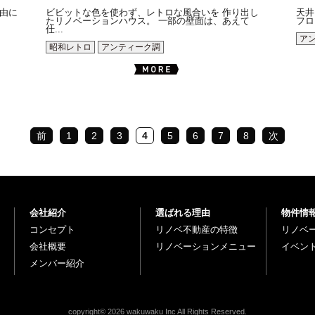
由に
ビビットな色を使わず、レトロな風合いを 作り出し
天井
たリノベーションハウス。 一部の壁面は、あえて
フロ
仕...
ア
昭和レトロ
アンティーク調
前
1
2
3
4
5
6
7
8
次
会社紹介
選ばれる理由
物件情
コンセプト
リノベ不動産の特徴
リノベ
会社概要
リノベーションメニュー
イベン
メンバー紹介
copyright© 2026 wakuwaku Inc All Rights Reserved.